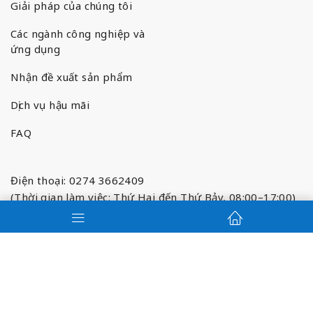
Giải pháp của chúng tôi
Các ngành công nghiệp và
ứng dụng
Nhận đề xuất sản phẩm
Dịch vụ hậu mãi
FAQ
Điện thoại: 0274 3662409
(Thời gian làm việc: Thứ Hai đến Thứ Bảy, 08:00–17:00)
Email:
service@paolube.com
Địa chỉ: Khu Phố Bình Hoà 1, Phường Tân Phước Khánh,
Thành Phố Tân Uyên, Tỉnh Bình Dương, Việt Nam
(Thời gian làm việc: Thứ Hai đến Thứ Bảy, 08:00–17:00)