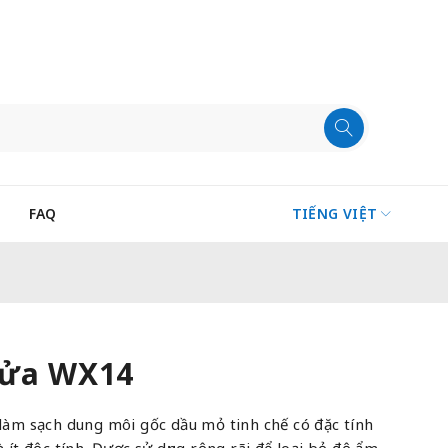
FAQ
TIẾNG VIỆT
rửa WX14
 làm sạch dung môi gốc dầu mỏ tinh chế có đặc tính
à ít độc tính. Được sử dụng rộng rãi để loại bỏ độ ẩm