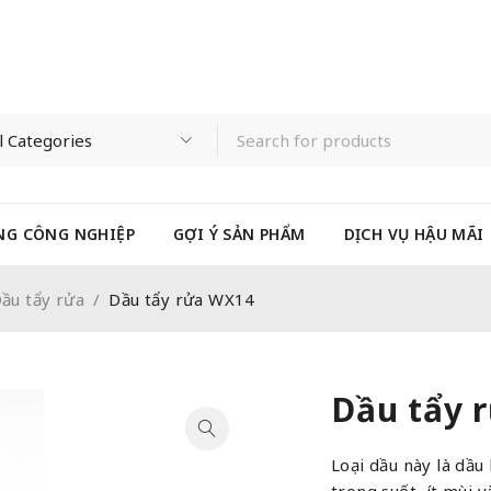
NG CÔNG NGHIỆP
GỢI Ý SẢN PHẨM
DỊCH VỤ HẬU MÃI
ầu tẩy rửa
/
Dầu tẩy rửa WX14
Dầu tẩy 
Loại dầu này là dầu
trong suốt, ít mùi v