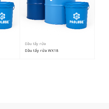
Dầu tẩy rửa
Dầu 
Dầu tẩy rửa WX18
Chất