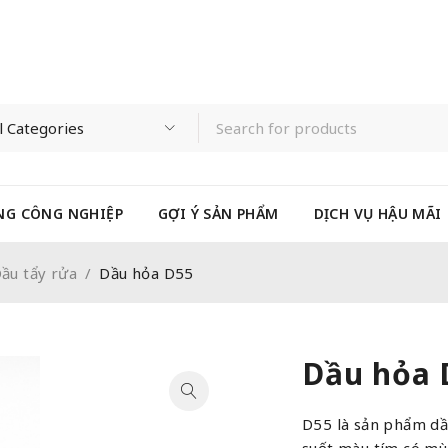
NG CÔNG NGHIỆP
GỢI Ý SẢN PHẨM
DỊCH VỤ HẬU MÃI
ầu tẩy rửa
/
Dầu hỏa D55
Dầu hỏa 
D55 là sản phẩm dầ
suốt màu tím có mùi