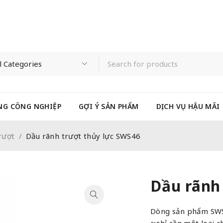
NG CÔNG NGHIỆP
GỢI Ý SẢN PHẨM
DỊCH VỤ HẬU MÃI
rượt
/
Dầu rãnh trượt thủy lực SWS46
Dầu rãnh
Dòng sản phẩm SWS 
cụ chỉ cần một loại 