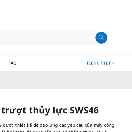
FAQ
TIẾNG VIỆT
 trượt thủy lực SWS46
được thiết kế để đáp ứng các yêu cầu của máy công
chất bôi trơn để cung cấp cho hệ thống thủy lực và