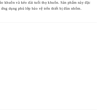
 hiệu quả việc tháo khuôn và kéo dài tuổi thọ khuôn.
ệt thích hợp cho các ứng dụng phủ lớp bảo vệ trên