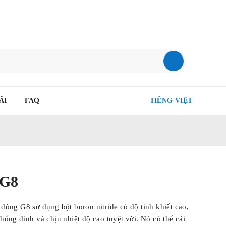
FAQ
TIẾNG VIỆT
o G8
ide dòng G8 sử dụng bột boron nitride có độ tinh
nh bôi trơn, chống dính và chịu nhiệt độ cao tuyệt vời.