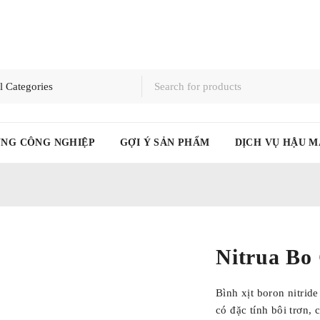
NG CÔNG NGHIỆP
GỢI Ý SẢN PHẨM
DỊCH VỤ HẬU MÃI
Nitrua B
Bình xịt boron nitr
khiết cao, có đặc tí