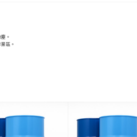
。
粉塵。
作業區。