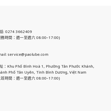
話: 0274 3662409
服務時間：週一至週六 08:00–17:00)
ail:
service@paolube.com
：Khu Phố Bình Hoà 1, Phường Tân Phước Khánh,
ành Phố Tân Uyên, Tình Bình Dương, Việt Nam
上班時間：週一至週六 08:00–17:00)