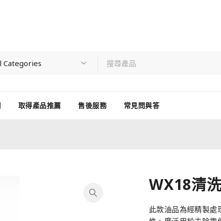
用
取得產品推薦
售後服務
常見問與答
WX18清
此款油品為經精製處
性。廣泛用於去除零