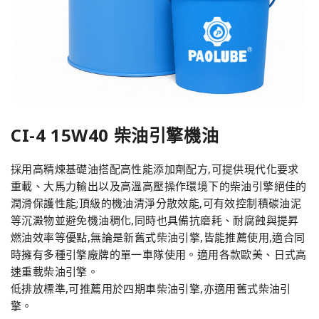
CI-4 15W40 柴油引擎機油
採用高精煉基礎油搭配高性能添加劑配方,可提供現代化要求
重載、大馬力輸出以及高溫高壓操作環境下的柴油引擎絕佳的
潤滑保護性能;頂級的機油清淨分散效能,可有效控制積碳油泥
等沉澱物並避免機油稠化,同時也具備抗磨耗、耐腐蝕與提昇
燃油效率等優點,無論是新舊式柴油引擎,皆能推薦使用,適合同
時擁有多種引擎廠牌的單一車隊使用。適用各款歐美、日式高
速重載柴油引擎。
低排放標準,可推薦用於四期車柴油引擎,亦適用舊式柴油引
擎。