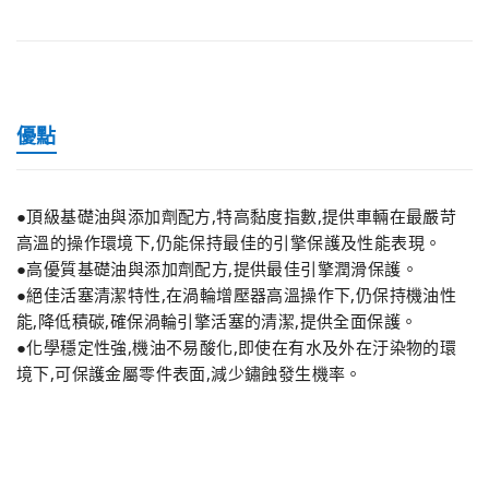
優點
●頂級基礎油與添加劑配方,特高黏度指數,提供車輛在最嚴苛
高溫的操作環境下,仍能保持最佳的引擎保護及性能表現。
●高優質基礎油與添加劑配方,提供最佳引擎潤滑保護。
●絕佳活塞清潔特性,在渦輪增壓器高溫操作下,仍保持機油性
能,降低積碳,確保渦輪引擎活塞的清潔,提供全面保護。
●化學穩定性強,機油不易酸化,即使在有水及外在汙染物的環
境下,可保護金屬零件表面,減少鏽蝕發生機率。