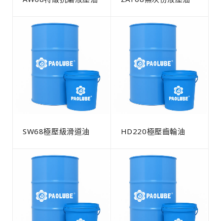
SW68極壓級滑道油
HD220極壓齒輪油