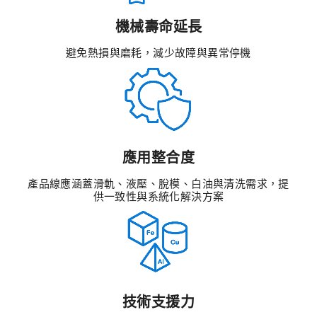
機械壽命延長
避免熱損與磨耗，減少故障與異常停機
應用整合度
產品線應涵蓋滑軌、液壓、脫模、白油與清洗需求，提
供一致性與系統化解決方案
技術支援力