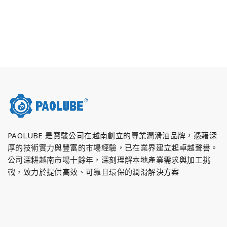
PAOLUBE 是寶駿公司在越南創立的專業潤滑油品牌，憑藉深
厚的技術實力與豐富的市場經驗，已在業界建立起卓越聲譽。
公司深耕越南市場十餘年，深刻理解本地產業需求與加工挑
戰，致力於提供高效、可靠且環保的潤滑解決方案