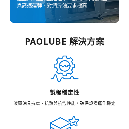
與高速運轉，對潤滑油要求極高
PAOLUBE 解決方案
製程穩定性
液壓油具抗磨、抗熱與抗泡性能，確保設備運作穩定