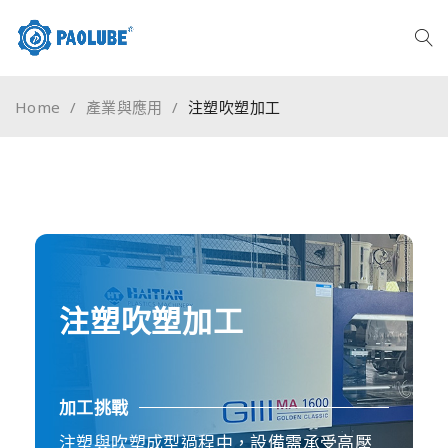
Home
/
產業與應用
/
注塑吹塑加工
注塑吹塑加工
加工挑戰
注塑與吹塑成型過程中，設備需承受高壓